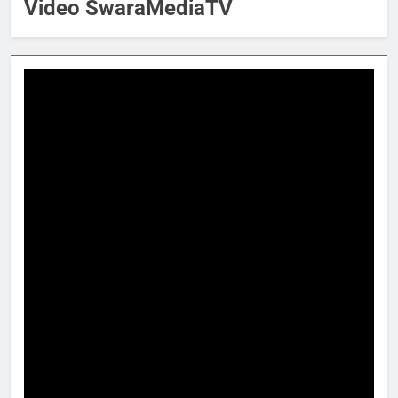
Video SwaraMediaTV