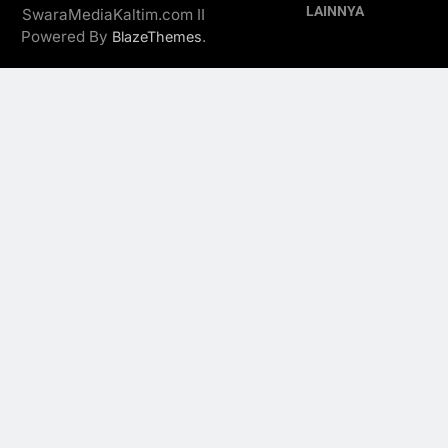
LAINNYA
SwaraMediaKaltim.com II
Powered By
.
BlazeThemes