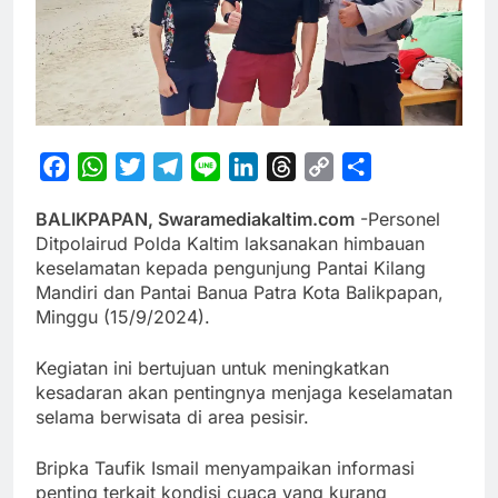
Facebook
WhatsApp
Twitter
Telegram
Line
LinkedIn
Threads
Copy
Share
Link
BALIKPAPAN, Swaramediakaltim.com
-Personel
Ditpolairud Polda Kaltim laksanakan himbauan
keselamatan kepada pengunjung Pantai Kilang
Mandiri dan Pantai Banua Patra Kota Balikpapan,
Minggu (15/9/2024).
Kegiatan ini bertujuan untuk meningkatkan
kesadaran akan pentingnya menjaga keselamatan
selama berwisata di area pesisir.
Bripka Taufik Ismail menyampaikan informasi
penting terkait kondisi cuaca yang kurang