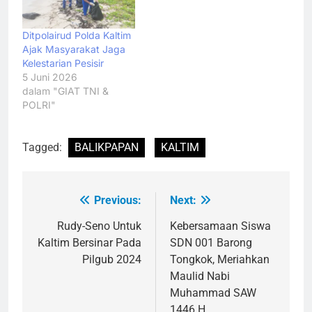
Ditpolairud Polda Kaltim
Ajak Masyarakat Jaga
Kelestarian Pesisir
5 Juni 2026
dalam "GIAT TNI &
POLRI"
Tagged:
BALIKPAPAN
KALTIM
Previous:
Next:
Navigasi
pos
Rudy-Seno Untuk
Kebersamaan Siswa
Kaltim Bersinar Pada
SDN 001 Barong
Pilgub 2024
Tongkok, Meriahkan
Maulid Nabi
Muhammad SAW
1446 H