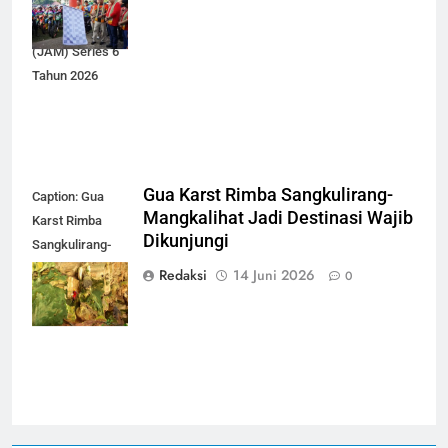
peserta Jelajah
Alam Melapeh
(JAM) Series 6
Tahun 2026
Gua Karst Rimba Sangkulirang-
Caption: Gua
Mangkalihat Jadi Destinasi Wajib
Karst Rimba
Dikunjungi
Sangkulirang-
Mangkalihat
Redaksi
14 Juni 2026
0
Kutai Timur
(dok-ist)