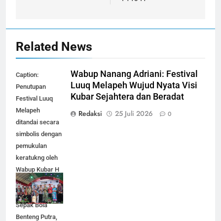
Related News
Wabup Nanang Adriani: Festival
Caption:
Luuq Melapeh Wujud Nyata Visi
Penutupan
Kubar Sejahtera dan Beradat
Festival Luuq
Melapeh
Redaksi
25 Juli 2026
0
ditandai secara
simbolis dengan
pemukulan
keratukng oleh
Wabup Kubar H
Nanang Adriani,
di Lapangan
Sepak Bola
Benteng Putra,