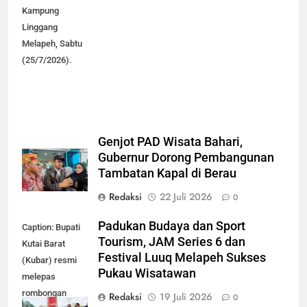
Kampung
Linggang
Melapeh, Sabtu
(25/7/2026).
Genjot PAD Wisata Bahari,
Gubernur Dorong Pembangunan
Tambatan Kapal di Berau
Redaksi
22 Juli 2026
0
Padukan Budaya dan Sport
Caption: Bupati
Tourism, JAM Series 6 dan
Kutai Barat
Festival Luuq Melapeh Sukses
(Kubar) resmi
Pukau Wisatawan
melepas
rombongan
Redaksi
19 Juli 2026
0