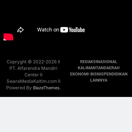
Copryght © 2022-2026 II
REDAKSI
NASIONAL
PT. Alfarendra Mandiri
KALIMANTAN
DAERAH
EKONOMI-BISNIS
PENDIDIKAN
Center II
LAINNYA
SwaraMediaKaltim.com II
Powered By
.
BlazeThemes