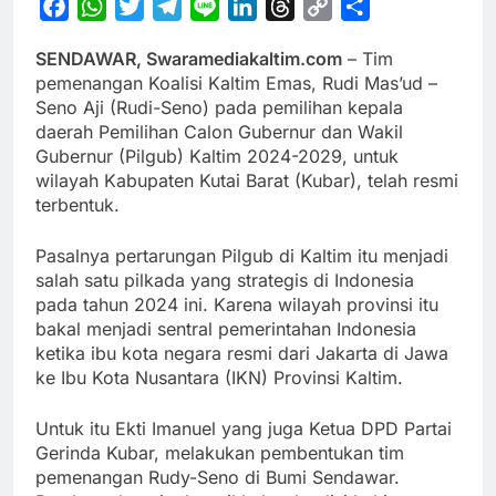
Facebook
WhatsApp
Twitter
Telegram
Line
LinkedIn
Threads
Copy
Share
Link
SENDAWAR, Swaramediakaltim.com
– Tim
pemenangan Koalisi Kaltim Emas, Rudi Mas’ud –
Seno Aji (Rudi-Seno) pada pemilihan kepala
daerah Pemilihan Calon Gubernur dan Wakil
Gubernur (Pilgub) Kaltim 2024-2029, untuk
wilayah Kabupaten Kutai Barat (Kubar), telah resmi
terbentuk.
Pasalnya pertarungan Pilgub di Kaltim itu menjadi
salah satu pilkada yang strategis di Indonesia
pada tahun 2024 ini. Karena wilayah provinsi itu
bakal menjadi sentral pemerintahan Indonesia
ketika ibu kota negara resmi dari Jakarta di Jawa
ke Ibu Kota Nusantara (IKN) Provinsi Kaltim.
Untuk itu Ekti Imanuel yang juga Ketua DPD Partai
Gerinda Kubar, melakukan pembentukan tim
pemenangan Rudy-Seno di Bumi Sendawar.