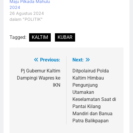
Maju Pilkada Mahulu
2024
26 Agustus 2024
dalam "POLITIK"
Tagged:
KALTIM
KUBAR
Previous:
Next:
Navigasi
pos
Pj Gubernur Kaltim
Ditpolairud Polda
Dampingi Wapres ke
Kaltim Himbau
IKN
Pengunjung
Utamakan
Keselamatan Saat di
Pantai Kilang
Mandiri dan Banua
Patra Balikpapan