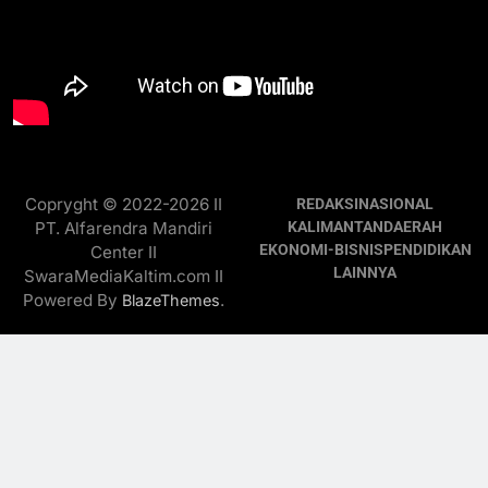
Copryght © 2022-2026 II
REDAKSI
NASIONAL
PT. Alfarendra Mandiri
KALIMANTAN
DAERAH
EKONOMI-BISNIS
PENDIDIKAN
Center II
LAINNYA
SwaraMediaKaltim.com II
Powered By
.
BlazeThemes