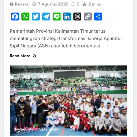
Redaksi
7 Agustus 2026
0
2 mins
Facebook
WhatsApp
Twitter
Telegram
Line
LinkedIn
Threads
Copy
Share
Link
Pemerintah Provinsi Kalimantan Timur terus
mematangkan strategi transformasi kinerja Aparatur
Sipil Negara (ASN) agar lebih berorientasi
Read More
NASIONAL
OLAHRAGA