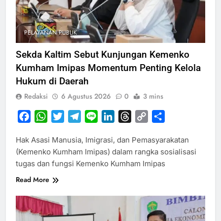
PELAYANAN PUBLIK
Sekda Kaltim Sebut Kunjungan Kemenko
Kumham Imipas Momentum Penting Kelola
Hukum di Daerah
Redaksi
6 Agustus 2026
0
3 mins
Facebook
WhatsApp
Twitter
Telegram
Line
LinkedIn
Threads
Copy
Share
Link
Hak Asasi Manusia, Imigrasi, dan Pemasyarakatan
(Kemenko Kumham Imipas) dalam rangka sosialisasi
tugas dan fungsi Kemenko Kumham Imipas
Read More