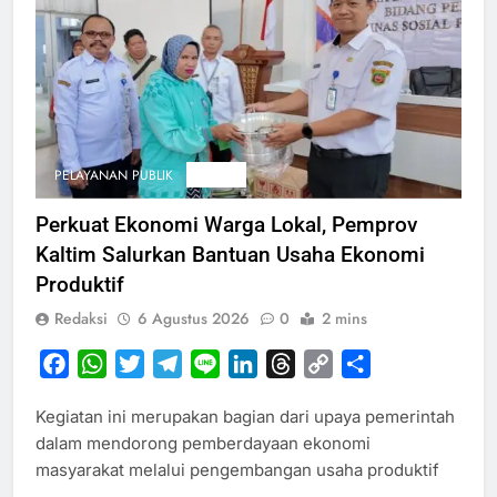
PELAYANAN PUBLIK
SOSIAL
Perkuat Ekonomi Warga Lokal, Pemprov
Kaltim Salurkan Bantuan Usaha Ekonomi
Produktif
Redaksi
6 Agustus 2026
0
2 mins
Facebook
WhatsApp
Twitter
Telegram
Line
LinkedIn
Threads
Copy
Share
Link
Kegiatan ini merupakan bagian dari upaya pemerintah
dalam mendorong pemberdayaan ekonomi
masyarakat melalui pengembangan usaha produktif