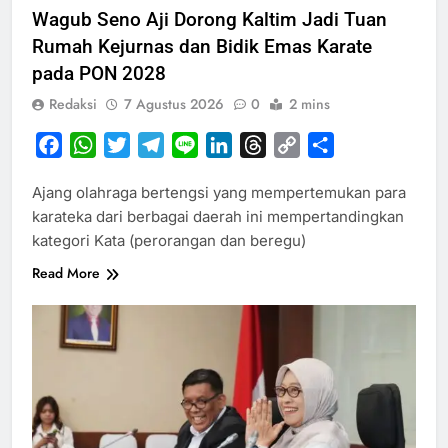
Wagub Seno Aji Dorong Kaltim Jadi Tuan
Rumah Kejurnas dan Bidik Emas Karate
pada PON 2028
Redaksi
7 Agustus 2026
0
2 mins
Facebook
WhatsApp
Twitter
Telegram
Line
LinkedIn
Threads
Copy
Share
Link
Ajang olahraga bertengsi yang mempertemukan para
karateka dari berbagai daerah ini mempertandingkan
kategori Kata (perorangan dan beregu)
Read More