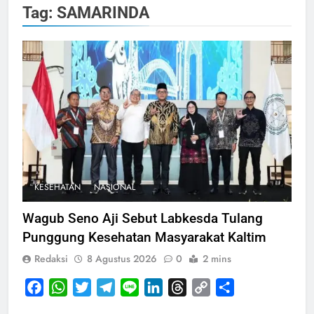
Tag:
SAMARINDA
KESEHATAN
NASIONAL
Wagub Seno Aji Sebut Labkesda Tulang
Punggung Kesehatan Masyarakat Kaltim
Redaksi
8 Agustus 2026
0
2 mins
Facebook
WhatsApp
Twitter
Telegram
Line
LinkedIn
Threads
Copy
Share
Link