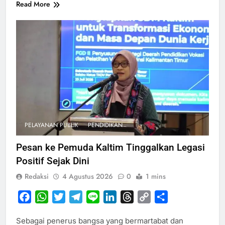
Read More
PELAYANAN PUBLIK
PENDIDIKAN
Pesan ke Pemuda Kaltim Tinggalkan Legasi
Positif Sejak Dini
Redaksi
4 Agustus 2026
0
1 mins
Facebook
WhatsApp
Twitter
Telegram
Line
LinkedIn
Threads
Copy
Share
Link
Sebagai penerus bangsa yang bermartabat dan