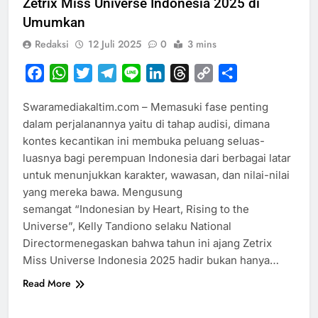
Zetrix Miss Universe Indonesia 2025 di
Umumkan
Redaksi
12 Juli 2025
0
3 mins
Facebook
WhatsApp
Twitter
Telegram
Line
LinkedIn
Threads
Copy
Share
Link
Swaramediakaltim.com – Memasuki fase penting
dalam perjalanannya yaitu di tahap audisi, dimana
kontes kecantikan ini membuka peluang seluas-
luasnya bagi perempuan Indonesia dari berbagai latar
untuk menunjukkan karakter, wawasan, dan nilai-nilai
yang mereka bawa. Mengusung
semangat “Indonesian by Heart, Rising to the
Universe”, Kelly Tandiono selaku National
Directormenegaskan bahwa tahun ini ajang Zetrix
Miss Universe Indonesia 2025 hadir bukan hanya…
Read More