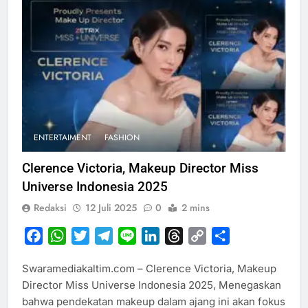
ENTERTAIMENT
FASHION
Clerence Victoria, Makeup Director Miss
Universe Indonesia 2025
Redaksi
12 Juli 2025
0
2 mins
Facebook
WhatsApp
Twitter
Telegram
Line
LinkedIn
Threads
Copy
Share
Link
Swaramediakaltim.com – Clerence Victoria, Makeup
Director Miss Universe Indonesia 2025, Menegaskan
bahwa pendekatan makeup dalam ajang ini akan fokus