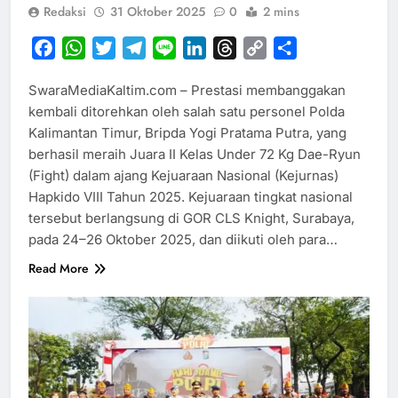
Redaksi
31 Oktober 2025
0
2 mins
Facebook
WhatsApp
Twitter
Telegram
Line
LinkedIn
Threads
Copy
Share
Link
SwaraMediaKaltim.com – Prestasi membanggakan
kembali ditorehkan oleh salah satu personel Polda
Kalimantan Timur, Bripda Yogi Pratama Putra, yang
berhasil meraih Juara II Kelas Under 72 Kg Dae-Ryun
(Fight) dalam ajang Kejuaraan Nasional (Kejurnas)
Hapkido VIII Tahun 2025. Kejuaraan tingkat nasional
tersebut berlangsung di GOR CLS Knight, Surabaya,
pada 24–26 Oktober 2025, dan diikuti oleh para…
Read More