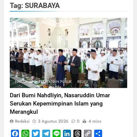
Tag:
SURABAYA
NASIONAL
PELAYANAN PUBLIK
RELIGI
Dari Bumi Nahdliyin, Nasaruddin Umar
Serukan Kepemimpinan Islam yang
Merangkul
Redaksi
3 Agustus 2026
0
4 mins
Facebook
WhatsApp
Twitter
Telegram
Line
LinkedIn
Threads
Copy
Share