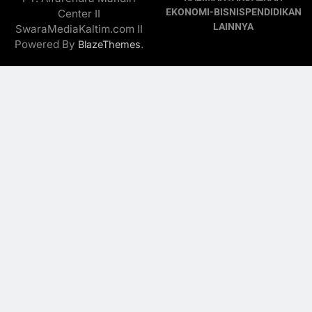
EKONOMI-BISNIS
PENDIDIKAN
Center II
LAINNYA
SwaraMediaKaltim.com II
Powered By
.
BlazeThemes