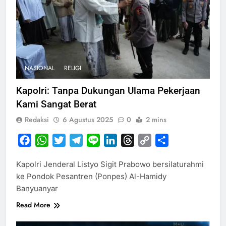
NASIONAL
RELIGI
Kapolri: Tanpa Dukungan Ulama Pekerjaan
Kami Sangat Berat
Redaksi
6 Agustus 2025
0
2 mins
Facebook
WhatsApp
Twitter
Telegram
Line
LinkedIn
Threads
Copy
Share
Link
Kapolri Jenderal Listyo Sigit Prabowo bersilaturahmi
ke Pondok Pesantren (Ponpes) Al-Hamidy
Banyuanyar
Read More