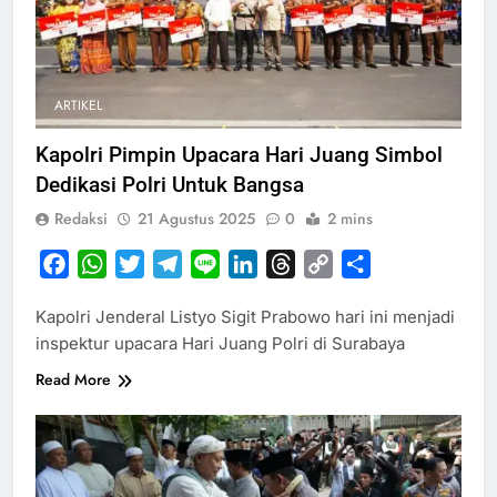
ARTIKEL
Kapolri Pimpin Upacara Hari Juang Simbol
Dedikasi Polri Untuk Bangsa
Redaksi
21 Agustus 2025
0
2 mins
Facebook
WhatsApp
Twitter
Telegram
Line
LinkedIn
Threads
Copy
Share
Link
Kapolri Jenderal Listyo Sigit Prabowo hari ini menjadi
inspektur upacara Hari Juang Polri di Surabaya
Read More