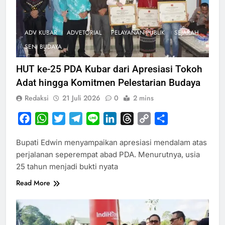
ADV KUBAR
ADVETORIAL
PELAYANAN PUBLIK
SEJARAH
SENI BUDAYA
HUT ke-25 PDA Kubar dari Apresiasi Tokoh
Adat hingga Komitmen Pelestarian Budaya
Redaksi
21 Juli 2026
0
2 mins
Facebook
WhatsApp
Twitter
Telegram
Line
LinkedIn
Threads
Copy
Share
Link
Bupati Edwin menyampaikan apresiasi mendalam atas
perjalanan seperempat abad PDA. Menurutnya, usia
25 tahun menjadi bukti nyata
Read More