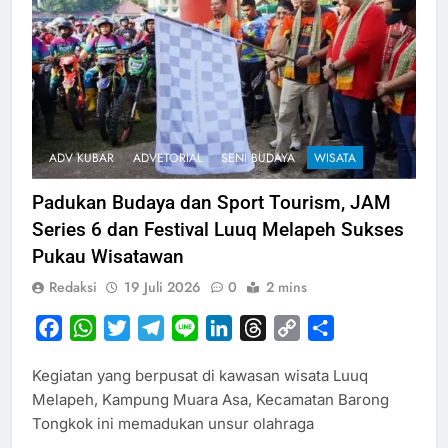
ADV KUBAR
ADVETORIAL
SENI BUDAYA
WISATA
Padukan Budaya dan Sport Tourism, JAM
Series 6 dan Festival Luuq Melapeh Sukses
Pukau Wisatawan
Redaksi
19 Juli 2026
0
2 mins
Facebook
WhatsApp
Twitter
Telegram
Line
LinkedIn
Threads
Copy
Share
Link
Kegiatan yang berpusat di kawasan wisata Luuq
Melapeh, Kampung Muara Asa, Kecamatan Barong
Tongkok ini memadukan unsur olahraga