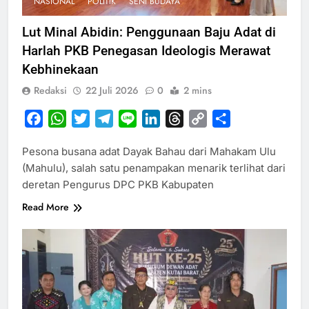
NASIONAL
POLITIK
SENI BUDAYA
Lut Minal Abidin: Penggunaan Baju Adat di
Harlah PKB Penegasan Ideologis Merawat
Kebhinekaan
Redaksi
22 Juli 2026
0
2 mins
Facebook
WhatsApp
Twitter
Telegram
Line
LinkedIn
Threads
Copy
Share
Link
Pesona busana adat Dayak Bahau dari Mahakam Ulu
(Mahulu), salah satu penampakan menarik terlihat dari
deretan Pengurus DPC PKB Kabupaten
Read More