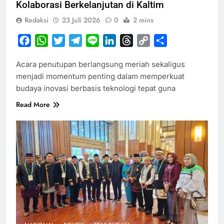
Kolaborasi Berkelanjutan di Kaltim
Redaksi
23 Juli 2026
0
2 mins
Facebook
WhatsApp
Twitter
Telegram
Line
LinkedIn
Threads
Copy
Share
Link
Acara penutupan berlangsung meriah sekaligus
menjadi momentum penting dalam memperkuat
budaya inovasi berbasis teknologi tepat guna
Read More