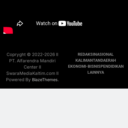
Copryght © 2022-2026 II
REDAKSI
NASIONAL
PT. Alfarendra Mandiri
KALIMANTAN
DAERAH
EKONOMI-BISNIS
PENDIDIKAN
Center II
LAINNYA
SwaraMediaKaltim.com II
Powered By
.
BlazeThemes