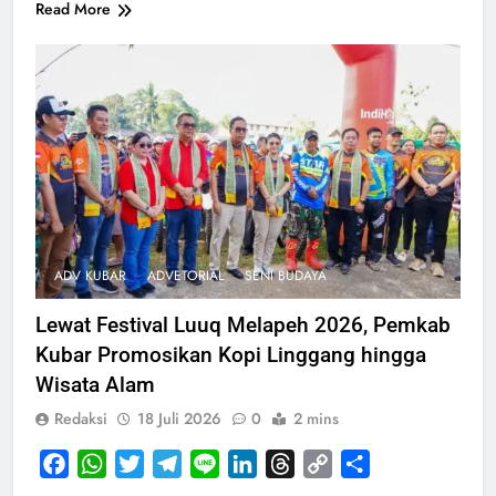
Read More
ADV KUBAR
ADVETORIAL
SENI BUDAYA
Lewat Festival Luuq Melapeh 2026, Pemkab
Kubar Promosikan Kopi Linggang hingga
Wisata Alam
Redaksi
18 Juli 2026
0
2 mins
Facebook
WhatsApp
Twitter
Telegram
Line
LinkedIn
Threads
Copy
Share
Link