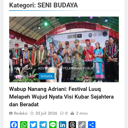
Kategori:
SENI BUDAYA
ADV KUBAR
ADVETORIAL
PELAYANAN PUBLIK
SENI BUDAYA
WISATA
Wabup Nanang Adriani: Festival Luuq
Melapeh Wujud Nyata Visi Kubar Sejahtera
dan Beradat
Redaksi
25 Juli 2026
0
2 mins
Facebook
WhatsApp
Twitter
Telegram
Line
LinkedIn
Threads
Copy
Share