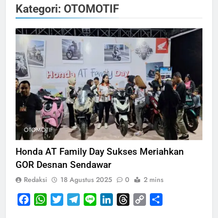
Kategori:
OTOMOTIF
OTOMOTIF
Honda AT Family Day Sukses Meriahkan
GOR Desnan Sendawar
Redaksi
18 Agustus 2025
0
2 mins
Facebook
WhatsApp
Twitter
Telegram
Line
LinkedIn
Threads
Copy
Share
Link