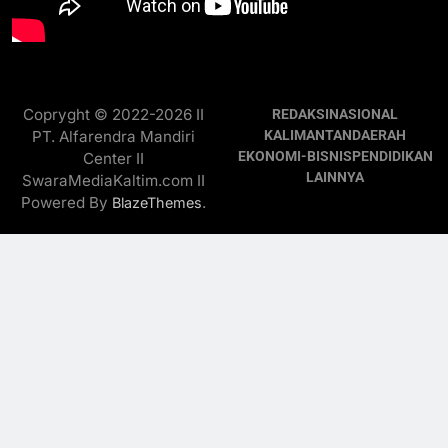
Copryght © 2022-2026 II
REDAKSI
NASIONAL
PT. Alfarendra Mandiri
KALIMANTAN
DAERAH
EKONOMI-BISNIS
PENDIDIKAN
Center II
LAINNYA
SwaraMediaKaltim.com II
Powered By
.
BlazeThemes