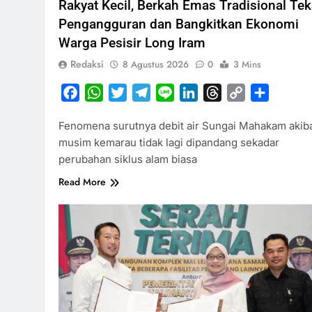
Rakyat Kecil, Berkah Emas Tradisional Te
Pengangguran dan Bangkitkan Ekonomi
Warga Pesisir Long Iram
Redaksi
8 Agustus 2026
0
3 Mins
Facebook
WhatsApp
Twitter
Telegram
Line
LinkedIn
Threads
Copy
Share
Link
Fenomena surutnya debit air Sungai Mahakam akib
musim kemarau tidak lagi dipandang sekadar
perubahan siklus alam biasa
Read More