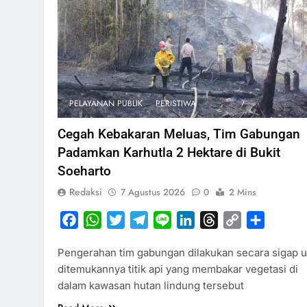
PELAYANAN PUBLIK
PERISTIWA
Cegah Kebakaran Meluas, Tim Gabungan
Padamkan Karhutla 2 Hektare di Bukit
Soeharto
Redaksi
7 Agustus 2026
0
2 Mins
Facebook
WhatsApp
Twitter
Telegram
Line
LinkedIn
Threads
Copy
Share
Link
Pengerahan tim gabungan dilakukan secara sigap u
ditemukannya titik api yang membakar vegetasi di
dalam kawasan hutan lindung tersebut