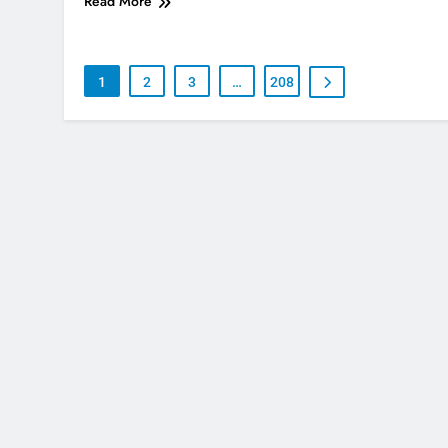
Read More
1
2
3
…
208