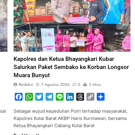
GIAT TNI & POLRI
PELAYANAN PUBLIK
Kapolres dan Ketua Bhayangkari Kubar
Salurkan Paket Sembako ke Korban Longsor
Muara Bunyut
Redaksi
7 Agustus 2026
0
2 Mins
Facebook
WhatsApp
Twitter
Telegram
Line
LinkedIn
Threads
Copy
Share
Link
sai
Sebagai wujud kepedulian Polri terhadap masyarakat,
Kapolres Kutai Barat AKBP Haris Kurniawan, bersama
Ketua Bhayangkari Cabang Kutai Barat