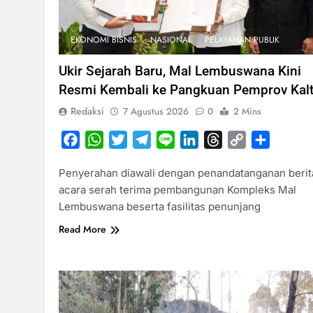
EKONOMI BISNIS
NASIONAL
PELAYANAN PUBLIK
Ukir Sejarah Baru, Mal Lembuswana Kini
Resmi Kembali ke Pangkuan Pemprov Kal
Redaksi
7 Agustus 2026
0
2 Mins
Facebook
WhatsApp
Twitter
Telegram
Line
LinkedIn
Threads
Copy
Share
Link
Penyerahan diawali dengan penandatanganan berit
acara serah terima pembangunan Kompleks Mal
Lembuswana beserta fasilitas penunjang
Read More