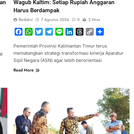
kan
Wagub Kaltim: Setiap Rupiah Anggaran
Harus Berdampak
Redaksi
7 Agustus 2026
0
2 Mins
Facebook
WhatsApp
Twitter
Telegram
Line
LinkedIn
Threads
Copy
Share
Link
Pemerintah Provinsi Kalimantan Timur terus
mematangkan strategi transformasi kinerja Aparatur
at
Sipil Negara (ASN) agar lebih berorientasi
Read More