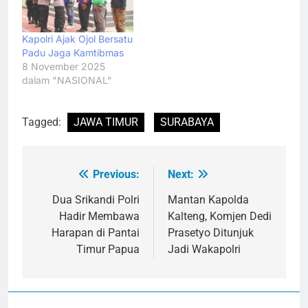
Kapolri Ajak Ojol Bersatu
Padu Jaga Kamtibmas
8 November 2025
dalam "NASIONAL"
Tagged:
JAWA TIMUR
SURABAYA
Previous:
Next:
Navigasi
pos
Dua Srikandi Polri
Mantan Kapolda
Hadir Membawa
Kalteng, Komjen Dedi
Harapan di Pantai
Prasetyo Ditunjuk
Timur Papua
Jadi Wakapolri