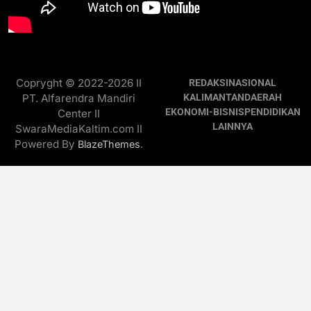
Copryght © 2022-2026 II
REDAKSI
NASIONAL
PT. Alfarendra Mandiri
KALIMANTAN
DAERAH
EKONOMI-BISNIS
PENDIDIKAN
Center II
LAINNYA
SwaraMediaKaltim.com II
Powered By
.
BlazeThemes