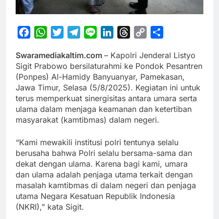
Facebook
WhatsApp
Twitter
Telegram
Line
LinkedIn
Threads
Copy
Share
Link
Swaramediakaltim.com
– Kapolri Jenderal Listyo
Sigit Prabowo bersilaturahmi ke Pondok Pesantren
(Ponpes) Al-Hamidy Banyuanyar, Pamekasan,
Jawa Timur, Selasa (5/8/2025). Kegiatan ini untuk
terus memperkuat sinergisitas antara umara serta
ulama dalam menjaga keamanan dan ketertiban
masyarakat (kamtibmas) dalam negeri.
“Kami mewakili institusi polri tentunya selalu
berusaha bahwa Polri selalu bersama-sama dan
dekat dengan ulama. Karena bagi kami, umara
dan ulama adalah penjaga utama terkait dengan
masalah kamtibmas di dalam negeri dan penjaga
utama Negara Kesatuan Republik Indonesia
(NKRI),” kata Sigit.