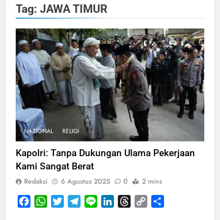
Tag:
JAWA TIMUR
NASIONAL
RELIGI
Kapolri: Tanpa Dukungan Ulama Pekerjaan
Kami Sangat Berat
Redaksi
6 Agustus 2025
0
2 mins
Facebook
WhatsApp
Twitter
Telegram
Line
LinkedIn
Threads
Copy
Share
Link