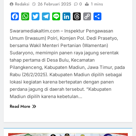
Redaksi
26 Februari 2025
0
1 mins
Facebook
WhatsApp
Twitter
Telegram
Line
LinkedIn
Threads
Copy
Share
Link
Swaramediakaltim.com – Inspektur Pengawasan
Umum (Irwasum) Polri, Komjen Pol. Dedi Prasetyo,
bersama Wakil Menteri Pertanian (Wamentan)
Sudaryono, memimpin panen raya jagung serentak
tahap pertama di Desa Bulu, Kecamatan
Pilangkenceng, Kabupaten Madiun, Jawa Timur, pada
Rabu (26/2/2025). Kabupaten Madiun dipilih sebagai
lokasi kegiatan karena bertepatan dengan panen
perdana jagung di daerah tersebut. “Kabupaten
Madiun dipilih karena kebetulan…
Read More