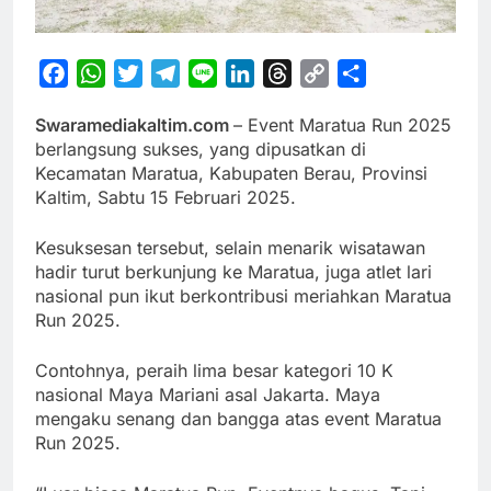
Facebook
WhatsApp
Twitter
Telegram
Line
LinkedIn
Threads
Copy
Share
Link
Swaramediakaltim.com
– Event Maratua Run 2025
berlangsung sukses, yang dipusatkan di
Kecamatan Maratua, Kabupaten Berau, Provinsi
Kaltim, Sabtu 15 Februari 2025.
Kesuksesan tersebut, selain menarik wisatawan
hadir turut berkunjung ke Maratua, juga atlet lari
nasional pun ikut berkontribusi meriahkan Maratua
Run 2025.
Contohnya, peraih lima besar kategori 10 K
nasional Maya Mariani asal Jakarta. Maya
mengaku senang dan bangga atas event Maratua
Run 2025.