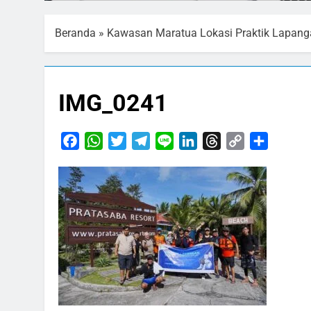
Beranda
»
Kawasan Maratua Lokasi Praktik Lapang
IMG_0241
Facebook
WhatsApp
Twitter
Telegram
Line
LinkedIn
Threads
Copy
Share
Link