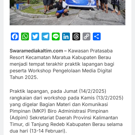
Facebook
WhatsApp
Twitter
Telegram
Line
LinkedIn
Threads
Copy
Share
Link
Swaramediakaltim.com –
Kawasan Pratasaba
Resort Kecamatan Maratua Kabupaten Berau
menjadi tempat terakhir praktik lapangan bagi
peserta Workshop Pengelolaan Media Digital
Tahun 2025.
Praktik lapangan, pada Jumat (14/2/2025)
rangkaian dari workshop pada Kamis (13/2/2025)
yang digelar Bagian Materi dan Komunikasi
Pimpinan (MKP) Biro Administrasi Pimpinan
(Adpim) Sekretariat Daerah Provinsi Kalimantan
Timur, di Tanjung Redeb Kabupaten Berau selama
dua hari (13-14 Februari).