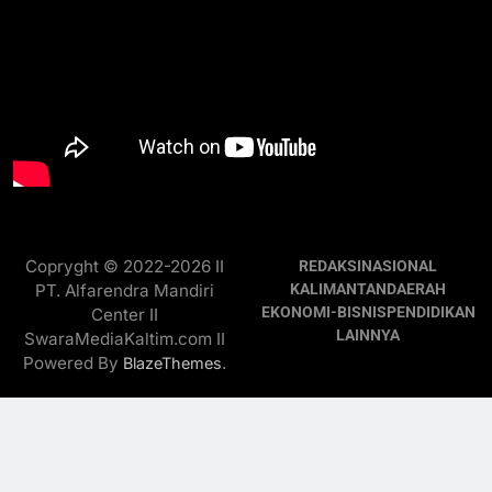
Copryght © 2022-2026 II
REDAKSI
NASIONAL
PT. Alfarendra Mandiri
KALIMANTAN
DAERAH
EKONOMI-BISNIS
PENDIDIKAN
Center II
LAINNYA
SwaraMediaKaltim.com II
Powered By
.
BlazeThemes