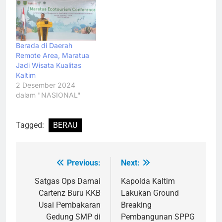
Berada di Daerah
Remote Area, Maratua
Jadi Wisata Kualitas
Kaltim
2 Desember 2024
dalam "NASIONAL"
Tagged:
BERAU
Previous:
Next:
Navigasi
pos
Satgas Ops Damai
Kapolda Kaltim
Cartenz Buru KKB
Lakukan Ground
Usai Pembakaran
Breaking
Gedung SMP di
Pembangunan SPPG