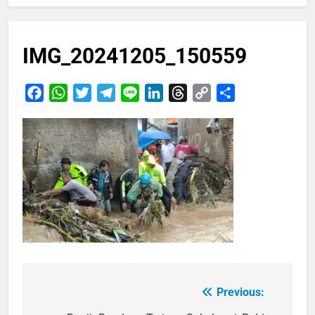
IMG_20241205_150559
Facebook
WhatsApp
Twitter
Telegram
Line
LinkedIn
Threads
Copy
Share
Link
Previous:
Navigasi