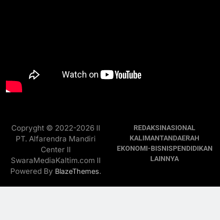
Copryght © 2022-2026 II
REDAKSI
NASIONAL
PT. Alfarendra Mandiri
KALIMANTAN
DAERAH
EKONOMI-BISNIS
PENDIDIKAN
Center II
LAINNYA
SwaraMediaKaltim.com II
Powered By
.
BlazeThemes