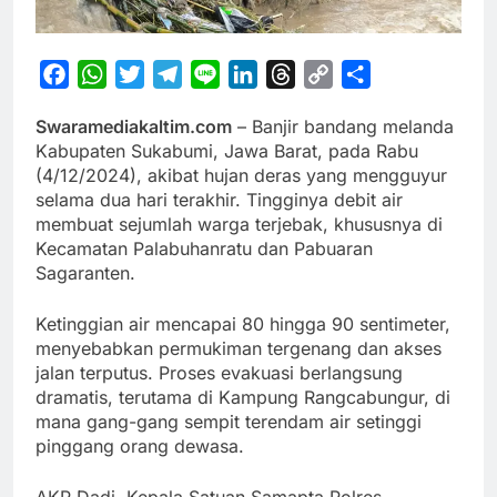
Facebook
WhatsApp
Twitter
Telegram
Line
LinkedIn
Threads
Copy
Share
Link
Swaramediakaltim.com
– Banjir bandang melanda
Kabupaten Sukabumi, Jawa Barat, pada Rabu
(4/12/2024), akibat hujan deras yang mengguyur
selama dua hari terakhir. Tingginya debit air
membuat sejumlah warga terjebak, khususnya di
Kecamatan Palabuhanratu dan Pabuaran
Sagaranten.
Ketinggian air mencapai 80 hingga 90 sentimeter,
menyebabkan permukiman tergenang dan akses
jalan terputus. Proses evakuasi berlangsung
dramatis, terutama di Kampung Rangcabungur, di
mana gang-gang sempit terendam air setinggi
pinggang orang dewasa.