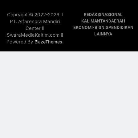
Copryght © 2022-2026 II
REDAKSI
NASIONAL
PT. Alfarendra Mandiri
KALIMANTAN
DAERAH
EKONOMI-BISNIS
PENDIDIKAN
Center II
LAINNYA
SwaraMediaKaltim.com II
Powered By
.
BlazeThemes