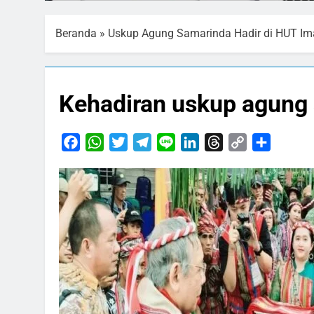
Beranda
»
Uskup Agung Samarinda Hadir di HUT Ima
Kehadiran uskup agung 
Facebook
WhatsApp
Twitter
Telegram
Line
LinkedIn
Threads
Copy
Share
Link