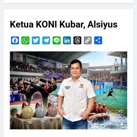
Ketua KONI Kubar, Alsiyus
Facebook
WhatsApp
Twitter
Telegram
Line
LinkedIn
Threads
Copy
Share
Link