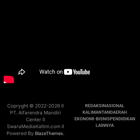
Copryght © 2022-2026 II
REDAKSI
NASIONAL
PT. Alfarendra Mandiri
KALIMANTAN
DAERAH
EKONOMI-BISNIS
PENDIDIKAN
Center II
LAINNYA
SwaraMediaKaltim.com II
Powered By
.
BlazeThemes