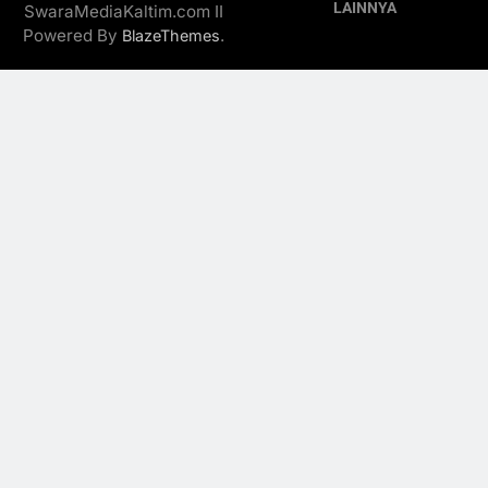
LAINNYA
SwaraMediaKaltim.com II
Powered By
.
BlazeThemes