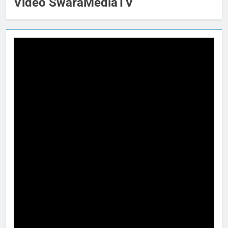
Video SwaraMediaTV