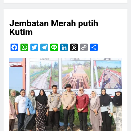
Jembatan Merah putih
Kutim
Facebook
WhatsApp
Twitter
Telegram
Line
LinkedIn
Threads
Copy
Share
Link