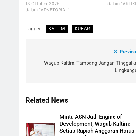
13 Oktober 2025
dalam "ARTIK
dalam "ADVETORIAL"
Tagged:
KALTIM
KUBAR
Previou
Navigasi
pos
Wagub Kaltim, Tambang Jangan Tinggalk
Lingkung
Related News
Minta ASN Jadi Engine of
Development, Wagub Kaltim:
Setiap Rupiah Anggaran Harus