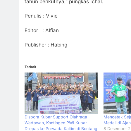
tahun berikutnya,” pungkas Ichal.
Penulis : Vivie
Editor : Alfian
Publisher : Habing
Terkait
Dispora Kubar Support Olahraga
Mencetak Seja
Wartawan, Kontingen PWI Kubar
Medali di Aja
Dilepas ke Porwada Kaltim di Bontang
8 Desember 