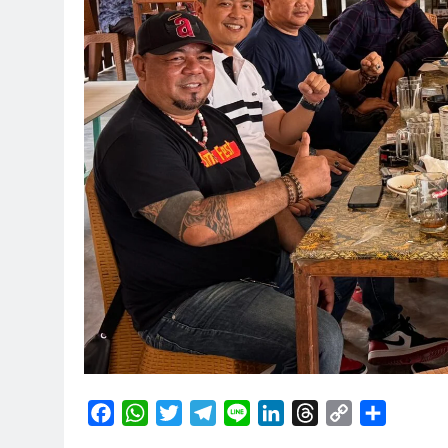
Facebook
WhatsApp
Twitter
Telegram
Line
LinkedIn
Threads
Copy
Share
Link