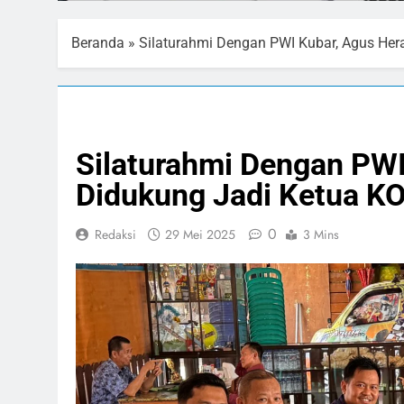
Beranda
»
Silaturahmi Dengan PWI Kubar, Agus He
HEADLINE
NASIONAL
OLAHRAGA
Silaturahmi Dengan PW
Didukung Jadi Ketua K
0
Redaksi
29 Mei 2025
3 Mins