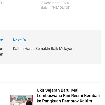
EL"
7 Desember 2024
dalam "HEADLINE"
s:
Next:
an
Kaltim Harus Semakin Baik Melayani
an
Ukir Sejarah Baru, Mal
Lembuswana Kini Resmi Kembali
ke Pangkuan Pemprov Kaltim