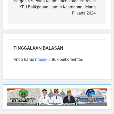
pos
Satgas K-9 Polda Kaltim Intensifkan Patroli di
KPU Balikpapan: Jamin Keamanan Jelang
Pilkada 2024
TINGGALKAN BALASAN
Anda harus
masuk
untuk berkomentar.