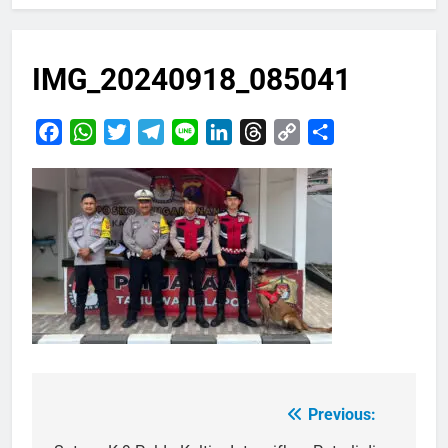
IMG_20240918_085041
Facebook
WhatsApp
Twitter
Telegram
Line
LinkedIn
Threads
Copy
Share
Link
Previous:
Navigasi