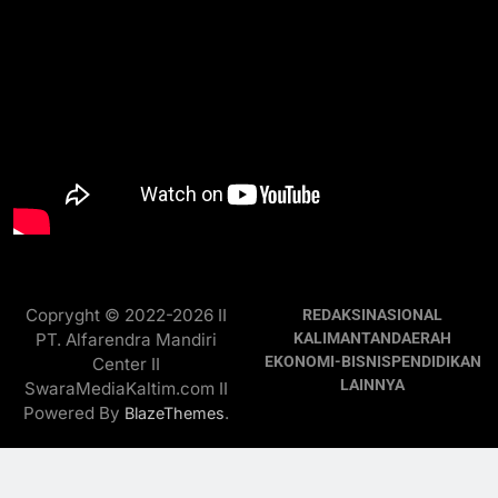
Copryght © 2022-2026 II
REDAKSI
NASIONAL
PT. Alfarendra Mandiri
KALIMANTAN
DAERAH
EKONOMI-BISNIS
PENDIDIKAN
Center II
LAINNYA
SwaraMediaKaltim.com II
Powered By
.
BlazeThemes