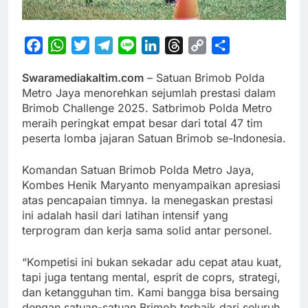
Facebook
WhatsApp
Twitter
Telegram
Line
LinkedIn
Threads
Copy
Share
Link
Swaramediakaltim.com
– Satuan Brimob Polda
Metro Jaya menorehkan sejumlah prestasi dalam
Brimob Challenge 2025. Satbrimob Polda Metro
meraih peringkat empat besar dari total 47 tim
peserta lomba jajaran Satuan Brimob se-Indonesia.
Komandan Satuan Brimob Polda Metro Jaya,
Kombes Henik Maryanto menyampaikan apresiasi
atas pencapaian timnya. Ia menegaskan prestasi
ini adalah hasil dari latihan intensif yang
terprogram dan kerja sama solid antar personel.
“Kompetisi ini bukan sekadar adu cepat atau kuat,
tapi juga tentang mental, esprit de coprs, strategi,
dan ketangguhan tim. Kami bangga bisa bersaing
dengan satuan-satuan Brimob terbaik dari seluruh