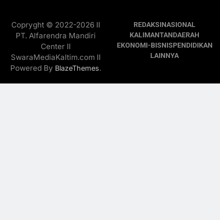
Copryght © 2022-2026 II
REDAKSI
NASIONAL
PT. Alfarendra Mandiri
KALIMANTAN
DAERAH
EKONOMI-BISNIS
PENDIDIKAN
Center II
LAINNYA
SwaraMediaKaltim.com II
Powered By
.
BlazeThemes