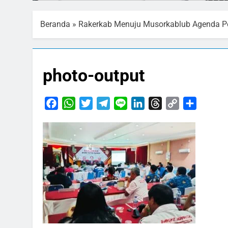
Beranda
»
Rakerkab Menuju Musorkablub Agenda Pe
photo-output
Facebook
WhatsApp
Twitter
Telegram
Line
LinkedIn
Threads
Copy
Share
Link