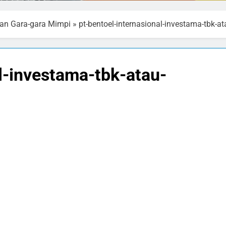
aan Gara-gara Mimpi
»
pt-bentoel-internasional-investama-tbk-a
l-investama-tbk-atau-