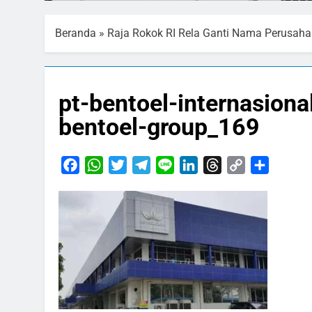
Beranda
»
Raja Rokok RI Rela Ganti Nama Perusah
pt-bentoel-internasiona
bentoel-group_169
Facebook
WhatsApp
Twitter
Telegram
Line
LinkedIn
Threads
Copy
Share
Link