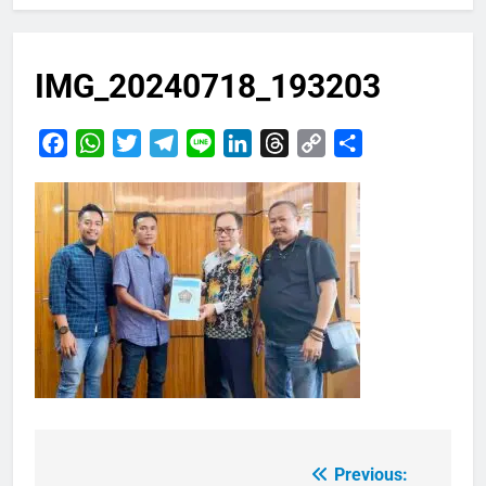
IMG_20240718_193203
Facebook
WhatsApp
Twitter
Telegram
Line
LinkedIn
Threads
Copy
Share
Link
Previous:
Navigasi