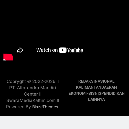
Copryght © 2022-2026 II
REDAKSI
NASIONAL
PT. Alfarendra Mandiri
KALIMANTAN
DAERAH
EKONOMI-BISNIS
PENDIDIKAN
Center II
LAINNYA
SwaraMediaKaltim.com II
Powered By
.
BlazeThemes