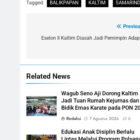
Tagged:
BALIKPAPAN
KALTIM
SAMARIN
Previou
Navigasi
pos
Eselon II Kaltim Diasah Jadi Pemimpin Adapt
Related News
Wagub Seno Aji Dorong Kaltim
Jadi Tuan Rumah Kejurnas dan
Bidik Emas Karate pada PON 2
Redaksi
7 Agustus 2026
0
Edukasi Anak Disiplin Berlalu
Lintas Melalui Program Polsan