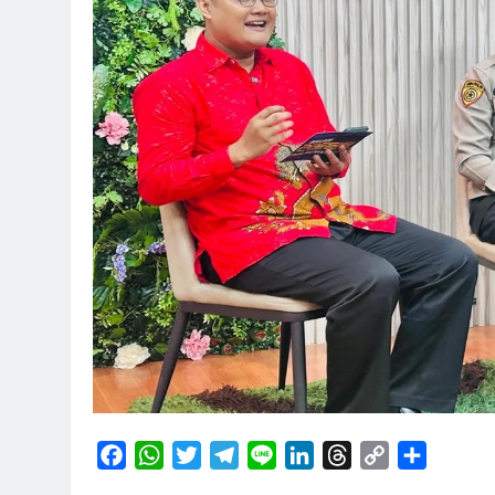
Facebook
WhatsApp
Twitter
Telegram
Line
LinkedIn
Threads
Copy
Share
Link