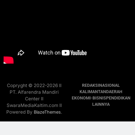
Copryght © 2022-2026 II
REDAKSI
NASIONAL
PT. Alfarendra Mandiri
KALIMANTAN
DAERAH
EKONOMI-BISNIS
PENDIDIKAN
Center II
LAINNYA
SwaraMediaKaltim.com II
Powered By
.
BlazeThemes