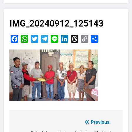
IMG_20240912_125143
Facebook
WhatsApp
Twitter
Telegram
Line
LinkedIn
Threads
Copy
Share
Link
Previous:
Navigasi