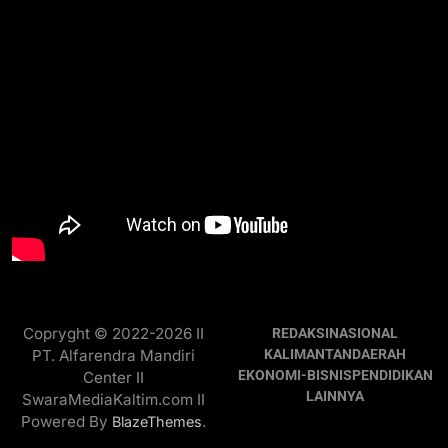
Copryght © 2022-2026 II
REDAKSI
NASIONAL
PT. Alfarendra Mandiri
KALIMANTAN
DAERAH
EKONOMI-BISNIS
PENDIDIKAN
Center II
LAINNYA
SwaraMediaKaltim.com II
Powered By
.
BlazeThemes