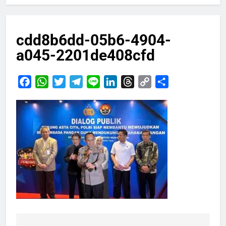
cdd8b6dd-05b6-4904-
a045-2201de408cfd
Facebook
WhatsApp
Twitter
Telegram
Line
LinkedIn
Threads
Copy
Share
Link