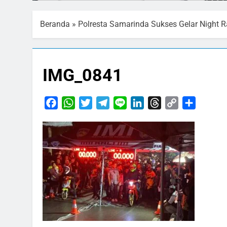
Beranda
»
Polresta Samarinda Sukses Gelar Night R
IMG_0841
Facebook
WhatsApp
Twitter
Telegram
Line
LinkedIn
Threads
Copy
Share
Link