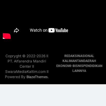
Copryght © 2022-2026 II
REDAKSI
NASIONAL
PT. Alfarendra Mandiri
KALIMANTAN
DAERAH
EKONOMI-BISNIS
PENDIDIKAN
Center II
LAINNYA
SwaraMediaKaltim.com II
Powered By
.
BlazeThemes