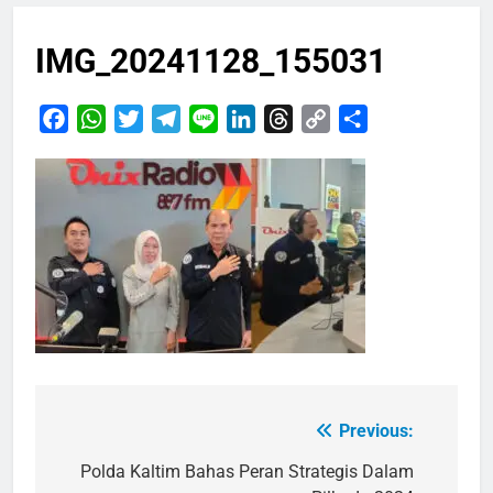
IMG_20241128_155031
Facebook
WhatsApp
Twitter
Telegram
Line
LinkedIn
Threads
Copy
Share
Link
Previous:
Navigasi
pos
Polda Kaltim Bahas Peran Strategis Dalam