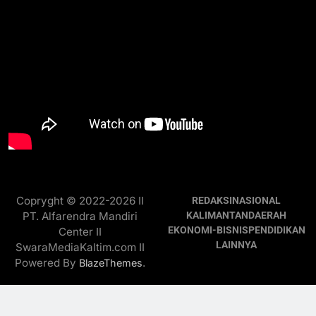
Copryght © 2022-2026 II
REDAKSI
NASIONAL
PT. Alfarendra Mandiri
KALIMANTAN
DAERAH
EKONOMI-BISNIS
PENDIDIKAN
Center II
LAINNYA
SwaraMediaKaltim.com II
Powered By
.
BlazeThemes