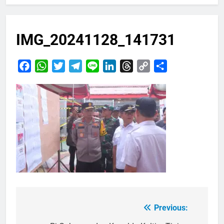
IMG_20241128_141731
Facebook
WhatsApp
Twitter
Telegram
Line
LinkedIn
Threads
Copy
Share
Link
Previous:
Navigasi