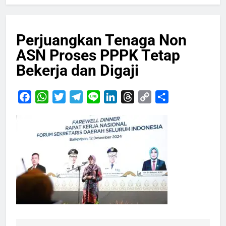
Perjuangkan Tenaga Non
ASN Proses PPPK Tetap
Bekerja dan Digaji
Facebook
WhatsApp
Twitter
Telegram
Line
LinkedIn
Threads
Copy
Share
Link