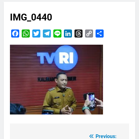
IMG_0440
Facebook
WhatsApp
Twitter
Telegram
Line
LinkedIn
Threads
Copy
Share
Link
Previous:
Navigasi