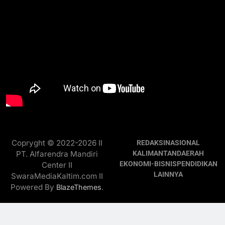
Copryght © 2022-2026 II
REDAKSI
NASIONAL
PT. Alfarendra Mandiri
KALIMANTAN
DAERAH
EKONOMI-BISNIS
PENDIDIKAN
Center II
LAINNYA
SwaraMediaKaltim.com II
Powered By
.
BlazeThemes