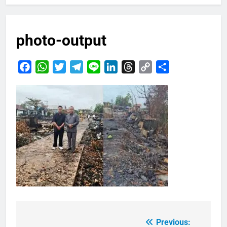
photo-output
Facebook
WhatsApp
Twitter
Telegram
Line
LinkedIn
Threads
Copy
Share
Link
Previous:
Navigasi