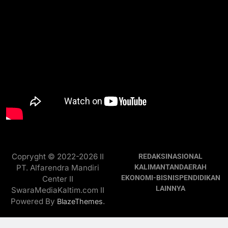
Copryght © 2022-2026 II
REDAKSI
NASIONAL
PT. Alfarendra Mandiri
KALIMANTAN
DAERAH
EKONOMI-BISNIS
PENDIDIKAN
Center II
LAINNYA
SwaraMediaKaltim.com II
Powered By
.
BlazeThemes