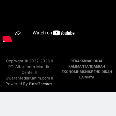
Copryght © 2022-2026 II
REDAKSI
NASIONAL
PT. Alfarendra Mandiri
KALIMANTAN
DAERAH
EKONOMI-BISNIS
PENDIDIKAN
Center II
LAINNYA
SwaraMediaKaltim.com II
Powered By
.
BlazeThemes