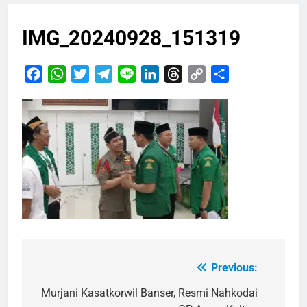
IMG_20240928_151319
Facebook
WhatsApp
Twitter
Telegram
Line
LinkedIn
Threads
Copy
Share
Link
Previous:
Navigasi
pos
Murjani Kasatkorwil Banser, Resmi Nahkodai