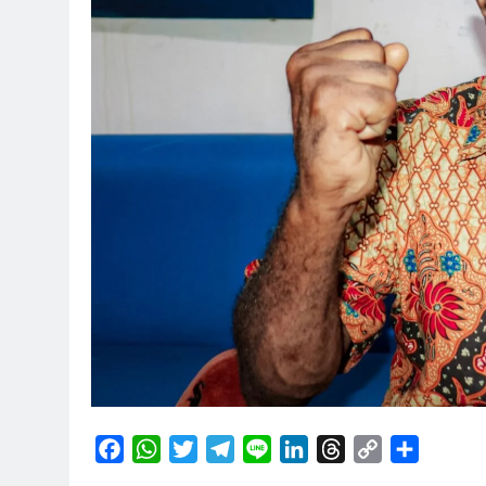
Facebook
WhatsApp
Twitter
Telegram
Line
LinkedIn
Threads
Copy
Share
Link