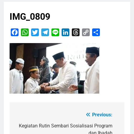
IMG_0809
Facebook
WhatsApp
Twitter
Telegram
Line
LinkedIn
Threads
Copy
Share
Link
Previous:
Navigasi
pos
Kegiatan Rutin Sembari Sosialisasi Program
dan Ibadah