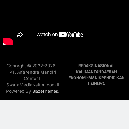
Copryght © 2022-2026 II
REDAKSI
NASIONAL
PT. Alfarendra Mandiri
KALIMANTAN
DAERAH
EKONOMI-BISNIS
PENDIDIKAN
Center II
LAINNYA
SwaraMediaKaltim.com II
Powered By
.
BlazeThemes