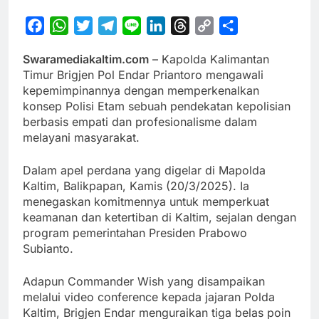
Facebook
WhatsApp
Twitter
Telegram
Line
LinkedIn
Threads
Copy
Share
Link
Swaramediakaltim.com
– Kapolda Kalimantan
Timur Brigjen Pol Endar Priantoro mengawali
kepemimpinannya dengan memperkenalkan
konsep Polisi Etam sebuah pendekatan kepolisian
berbasis empati dan profesionalisme dalam
melayani masyarakat.
Dalam apel perdana yang digelar di Mapolda
Kaltim, Balikpapan, Kamis (20/3/2025). Ia
menegaskan komitmennya untuk memperkuat
keamanan dan ketertiban di Kaltim, sejalan dengan
program pemerintahan Presiden Prabowo
Subianto.
Adapun Commander Wish yang disampaikan
melalui video conference kepada jajaran Polda
Kaltim, Brigjen Endar menguraikan tiga belas poin