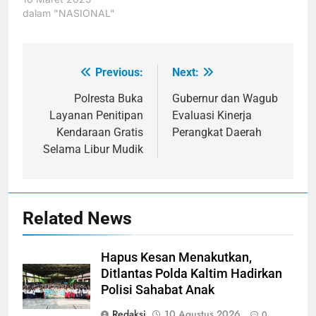
dalam "NASIONAL"
Previous:
Next:
Navigasi
pos
Polresta Buka
Gubernur dan Wagub
Layanan Penitipan
Evaluasi Kinerja
Kendaraan Gratis
Perangkat Daerah
Selama Libur Mudik
Related News
Hapus Kesan Menakutkan,
Ditlantas Polda Kaltim Hadirkan
Polisi Sahabat Anak
Redaksi
10 Agustus 2026
0