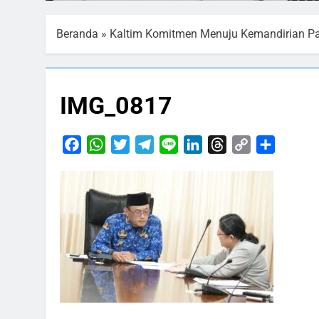
Beranda
»
Kaltim Komitmen Menuju Kemandirian P
IMG_0817
Facebook
WhatsApp
Twitter
Telegram
Line
LinkedIn
Threads
Copy
Share
Link