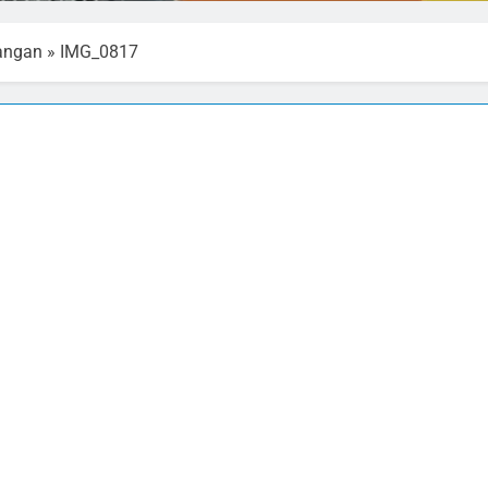
angan
»
IMG_0817