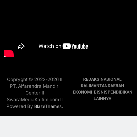
Copryght © 2022-2026 II
REDAKSI
NASIONAL
PT. Alfarendra Mandiri
KALIMANTAN
DAERAH
EKONOMI-BISNIS
PENDIDIKAN
Center II
LAINNYA
SwaraMediaKaltim.com II
Powered By
.
BlazeThemes