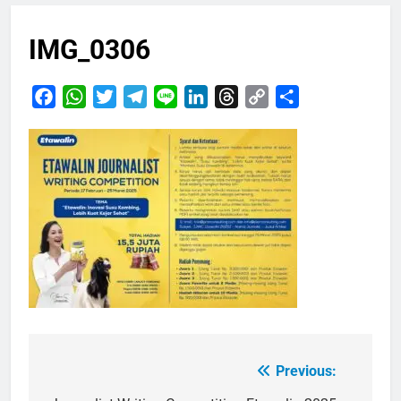
IMG_0306
Facebook
WhatsApp
Twitter
Telegram
Line
LinkedIn
Threads
Copy
Share
Link
Previous:
Navigasi