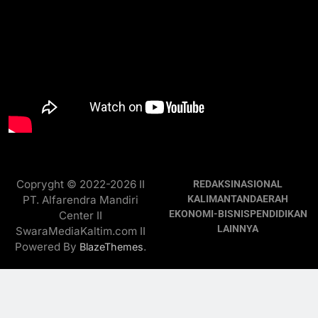
Copryght © 2022-2026 II
REDAKSI
NASIONAL
PT. Alfarendra Mandiri
KALIMANTAN
DAERAH
EKONOMI-BISNIS
PENDIDIKAN
Center II
LAINNYA
SwaraMediaKaltim.com II
Powered By
.
BlazeThemes