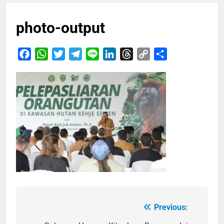
photo-output
Facebook
WhatsApp
Twitter
Telegram
Line
LinkedIn
Threads
Copy
Share
Link
Previous:
Navigasi