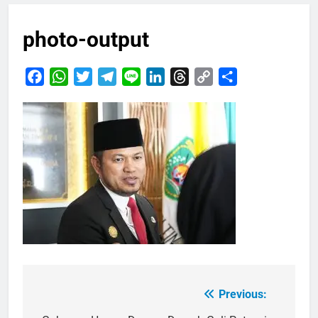
photo-output
Facebook
WhatsApp
Twitter
Telegram
Line
LinkedIn
Threads
Copy
Share
Link
Previous:
Navigasi