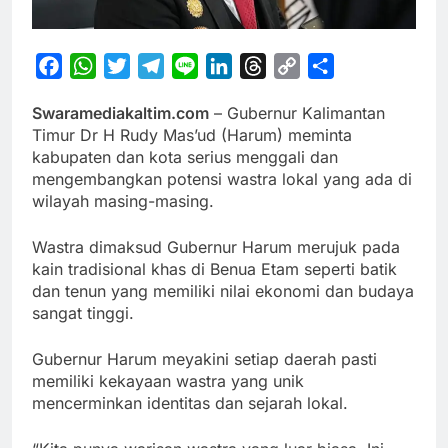
Facebook
WhatsApp
Twitter
Telegram
Line
LinkedIn
Threads
Copy
Share
Link
Swaramediakaltim.com
– Gubernur Kalimantan
Timur Dr H Rudy Mas’ud (Harum) meminta
kabupaten dan kota serius menggali dan
mengembangkan potensi wastra lokal yang ada di
wilayah masing-masing.
Wastra dimaksud Gubernur Harum merujuk pada
kain tradisional khas di Benua Etam seperti batik
dan tenun yang memiliki nilai ekonomi dan budaya
sangat tinggi.
Gubernur Harum meyakini setiap daerah pasti
memiliki kekayaan wastra yang unik
mencerminkan identitas dan sejarah lokal.