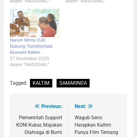
dalam "NASIONAL"
dalam "NASIONAL"
Harum Minta OJK
Dukung Transformasi
Ekonomi Kaltim
27 November 2025
dalam "NASIONAL"
Tagged:
KALTIM
SAMARINDA
Previous:
Next:
Navigasi
pos
Pemerintah Support
Wagub Seno
KONI Kubar, Majukan
Harapkan Kaltim
Olahraga di Bumi
Punya Film Tentang