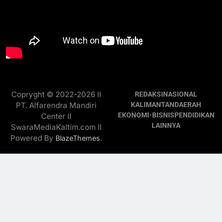
Copryght © 2022-2026 II
REDAKSI
NASIONAL
PT. Alfarendra Mandiri
KALIMANTAN
DAERAH
EKONOMI-BISNIS
PENDIDIKAN
Center II
LAINNYA
SwaraMediaKaltim.com II
Powered By
.
BlazeThemes