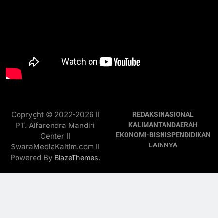
Copryght © 2022-2026 II
REDAKSI
NASIONAL
PT. Alfarendra Mandiri
KALIMANTAN
DAERAH
EKONOMI-BISNIS
PENDIDIKAN
Center II
LAINNYA
SwaraMediaKaltim.com II
Powered By
.
BlazeThemes