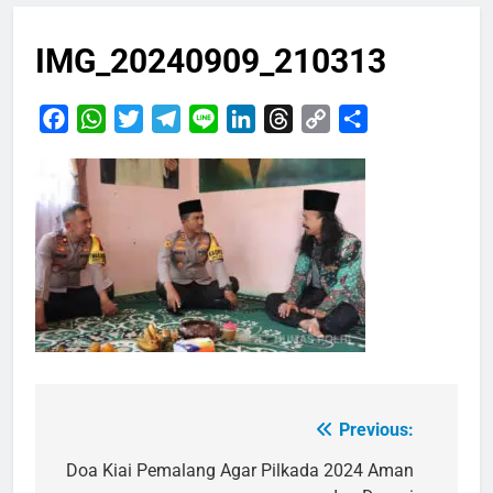
IMG_20240909_210313
Facebook
WhatsApp
Twitter
Telegram
Line
LinkedIn
Threads
Copy
Share
Link
Previous:
Navigasi
pos
Doa Kiai Pemalang Agar Pilkada 2024 Aman