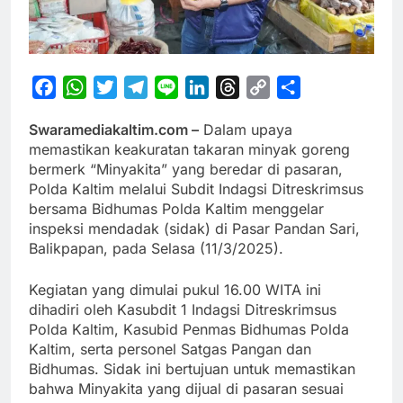
Facebook
WhatsApp
Twitter
Telegram
Line
LinkedIn
Threads
Copy
Share
Link
Swaramediakaltim.com –
Dalam upaya
memastikan keakuratan takaran minyak goreng
bermerk “Minyakita” yang beredar di pasaran,
Polda Kaltim melalui Subdit Indagsi Ditreskrimsus
bersama Bidhumas Polda Kaltim menggelar
inspeksi mendadak (sidak) di Pasar Pandan Sari,
Balikpapan, pada Selasa (11/3/2025).
Kegiatan yang dimulai pukul 16.00 WITA ini
dihadiri oleh Kasubdit 1 Indagsi Ditreskrimsus
Polda Kaltim, Kasubid Penmas Bidhumas Polda
Kaltim, serta personel Satgas Pangan dan
Bidhumas. Sidak ini bertujuan untuk memastikan
bahwa Minyakita yang dijual di pasaran sesuai