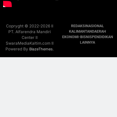
Copryght © 2022-2026 II
REDAKSI
NASIONAL
PT. Alfarendra Mandiri
KALIMANTAN
DAERAH
EKONOMI-BISNIS
PENDIDIKAN
Center II
LAINNYA
SwaraMediaKaltim.com II
Powered By
.
BlazeThemes