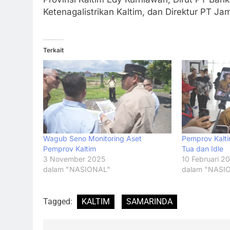
Ketenagalistrikan Kaltim, dan Direktur PT Jam
Terkait
Wagub Seno Monitoring Aset
Pemprov Kalt
Pemprov Kaltim
Tua dan Idle
3 November 2025
10 Februari 2
dalam "NASIONAL"
dalam "NASI
Tagged:
KALTIM
SAMARINDA