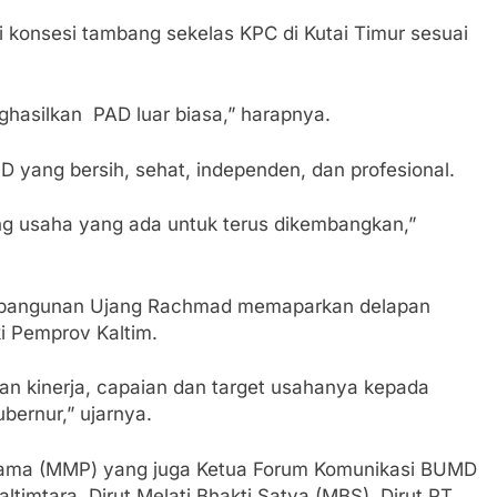
 konsesi tambang sekelas KPC di Kutai Timur sesuai
ghasilkan PAD luar biasa,” harapnya.
yang bersih, sehat, independen, dan profesional.
 usaha yang ada untuk terus dikembangkan,”
embangunan Ujang Rachmad memaparkan delapan
ki Pemprov Kaltim.
n kinerja, capaian dan target usahanya kepada
bernur,” ujarnya.
atama (MMP) yang juga Ketua Forum Komunikasi BUMD
ltimtara, Dirut Melati Bhakti Satya (MBS), Dirut PT