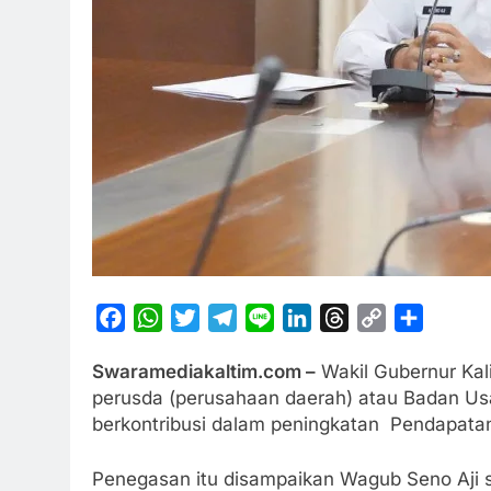
Facebook
WhatsApp
Twitter
Telegram
Line
LinkedIn
Threads
Copy
Share
Link
Swaramediakaltim.com –
Wakil Gubernur Kal
perusda (perusahaan daerah) atau Badan Usa
berkontribusi dalam peningkatan Pendapatan 
Penegasan itu disampaikan Wagub Seno Aji sa