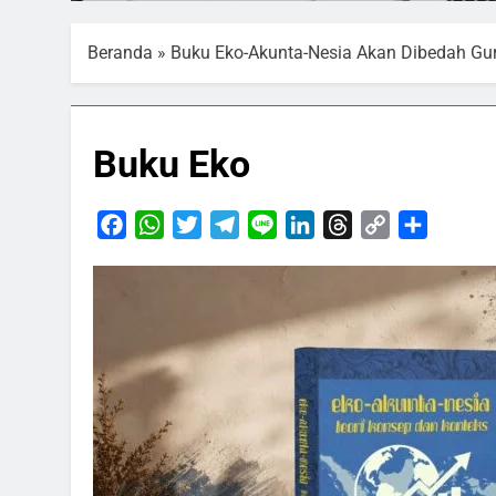
Beranda
»
Buku Eko-Akunta-Nesia Akan Dibedah Gu
Buku Eko
Facebook
WhatsApp
Twitter
Telegram
Line
LinkedIn
Threads
Copy
Share
Link