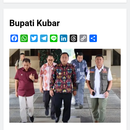
Bupati Kubar
Facebook
WhatsApp
Twitter
Telegram
Line
LinkedIn
Threads
Copy
Share
Link