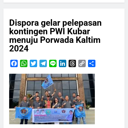
Dispora gelar pelepasan
kontingen PWI Kubar
menuju Porwada Kaltim
2024
Facebook
WhatsApp
Twitter
Telegram
Line
LinkedIn
Threads
Copy
Share
Link