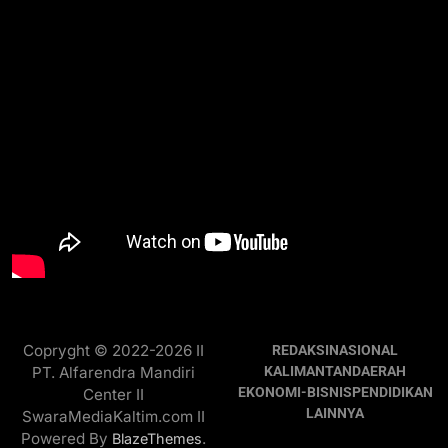
Copryght © 2022-2026 II
REDAKSI
NASIONAL
PT. Alfarendra Mandiri
KALIMANTAN
DAERAH
EKONOMI-BISNIS
PENDIDIKAN
Center II
LAINNYA
SwaraMediaKaltim.com II
Powered By
.
BlazeThemes