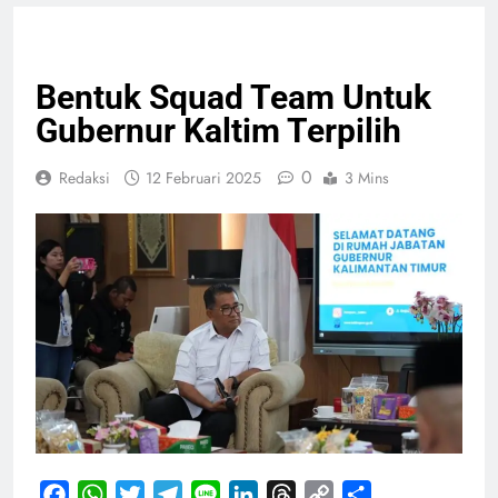
FASHION
PELAYANAN PUBLIK
Bentuk Squad Team Untuk
Gubernur Kaltim Terpilih
0
Redaksi
12 Februari 2025
3 Mins
Facebook
WhatsApp
Twitter
Telegram
Line
LinkedIn
Threads
Copy
Share