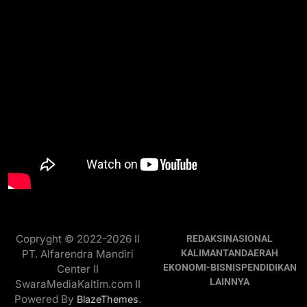
Copryght © 2022-2026 II
REDAKSI
NASIONAL
PT. Alfarendra Mandiri
KALIMANTAN
DAERAH
EKONOMI-BISNIS
PENDIDIKAN
Center II
LAINNYA
SwaraMediaKaltim.com II
Powered By
.
BlazeThemes