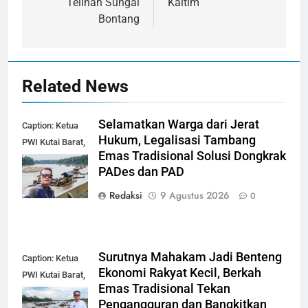
Telihan Sungai
Kaltim
Bontang
Related News
Selamatkan Warga dari Jerat
Caption: Ketua
Hukum, Legalisasi Tambang
PWI Kutai Barat,
Emas Tradisional Solusi Dongkrak
Alfian Nur (dok-
PADes dan PAD
smk)
Redaksi
9 Agustus 2026
0
Surutnya Mahakam Jadi Benteng
Caption: Ketua
Ekonomi Rakyat Kecil, Berkah
PWI Kutai Barat,
Emas Tradisional Tekan
Alfian Nur (dok-
Pengangguran dan Bangkitkan
smk)