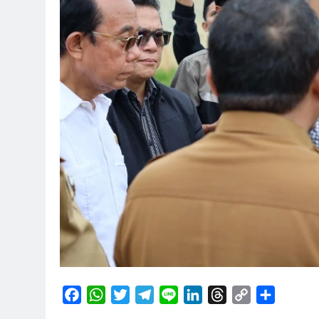
Facebook
WhatsApp
Twitter
Telegram
Line
LinkedIn
Threads
Copy
Share
Link