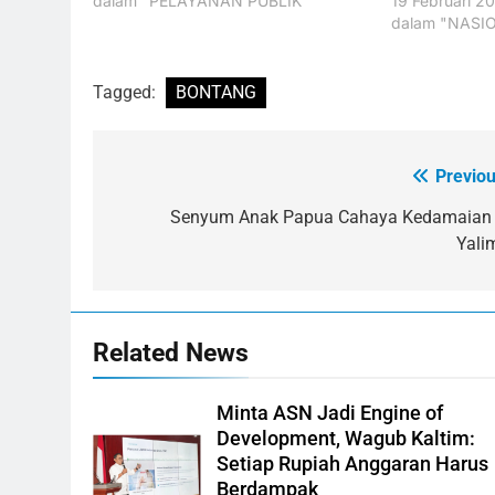
dalam "PELAYANAN PUBLIK"
19 Februari 2
dalam "NASI
Tagged:
BONTANG
Previou
Navigasi
pos
Senyum Anak Papua Cahaya Kedamaian 
Yali
Related News
Minta ASN Jadi Engine of
Development, Wagub Kaltim:
Setiap Rupiah Anggaran Harus
Berdampak