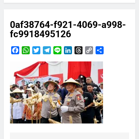
0af38764-f921-4069-a998-
fc9918495126
Facebook
WhatsApp
Twitter
Telegram
Line
LinkedIn
Threads
Copy
Share
Link